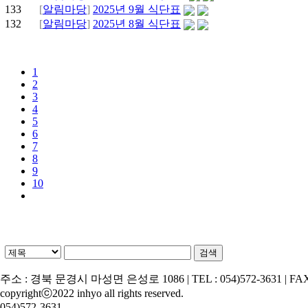
133
[
알림마당
]
2025년 9월 식단표
132
[
알림마당
]
2025년 8월 식단표
1
2
3
4
5
6
7
8
9
10
>
주소 : 경북 문경시 마성면 은성로 1086 | TEL : 054)572-3631 | FAX : 0
copyrightⓒ2022 inhyo all rights reserved.
054)572-3631