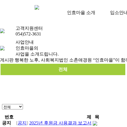
inhyo
게시판
인효마을 소개
입소안
게시판
자유게시판
포토갤러리
고객지원센터
054)572-3631
사업안내
인효마을의
사업을 소개드립니다.
게시판
행복한 노후, 사회복지법인 소촌애경원 “인효마을”이 함
전체
번호
제 목
공지
[
공지
]
2025년 후원금 사용결과 보고서