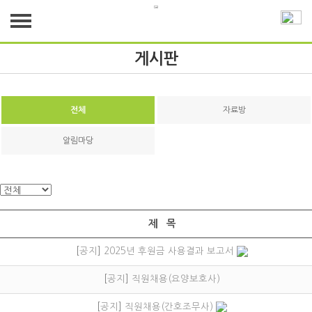
인효마을 소개
게시판
이사장 인사말
입소안내
시설장 인사말
전체
자료방
입소안내
사업안내
시설소개
알림마당
사업안내
자원봉사안내 및 신청
시설 둘러보기
자원봉사안내 및 신청
후원안내 및 신청
후원안내 및 신청
공지사항
제 목
[
공지
]
2025년 후원금 사용결과 보고서
이달의 행사
게시판
[
공지
]
직원채용(요양보호사)
게시판
[
공지
]
직원채용(간호조무사)