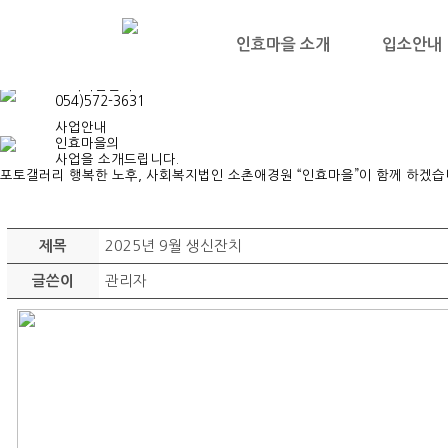
inhyo
게시판
게시판
자유게시판
포토갤러리
인효마을 소개
입소안내
고객지원센터
054)572-3631
사업안내
인효마을의
사업을 소개드립니다.
포토갤러리
행복한 노후, 사회복지법인 소촌애경원 “인효마을”이 함께 하겠습
2025년 9월 생신잔치
제목
관리자
글쓴이