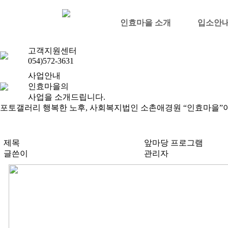
inhyo
게시판
인효마을 소개
입소안
게시판
자유게시판
포토갤러리
고객지원센터
054)572-3631
사업안내
인효마을의
사업을 소개드립니다.
포토갤러리
행복한 노후, 사회복지법인 소촌애경원 “인효마을”이
제목
앞마당 프로그램
글쓴이
관리자